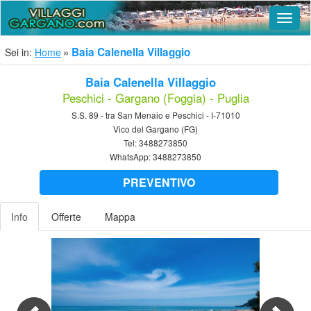
Navig
Baia Calenella Villaggio
Sei in:
Home
Baia Calenella Villaggio
Peschici - Gargano (Foggia) - Puglia
S.S. 89 - tra San Menaio e Peschici - I-71010
Vico del Gargano (FG)
Tel:
3488273850
WhatsApp:
3488273850
PREVENTIVO
Info
Offerte
Mappa
Previous
Nex